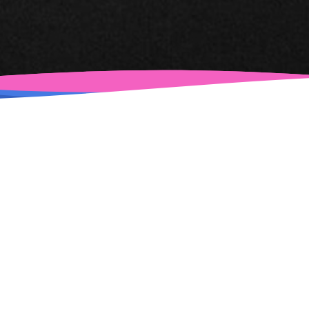
тах
Продвижение сайта
 Сроки
Вы находитесь всегда на главной
только
странице городского
пуска
информационного портала, для