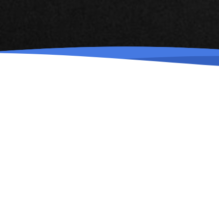
Создание сайта
П
5.000 р. - Разработка ресурса.
5.000
Добавление в Yandex и Google.
пои
Предоставление домена вида:
быс