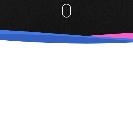
оддержка сайта
Забота о клиен
 руб. в год - Регистрация в
Работаем без предоплаты.
сковиках. Безлимитное и
создания: 1-3 дня. Оплата 
трое размещение Ваших
после согласования и за